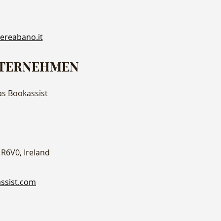
ereabano.it
NTERNEHMEN
s Bookassist
 R6V0, Ireland
ssist.com