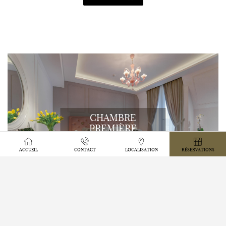
FEATURED
CHAMBRE
PREMIÈRE
ACCUEIL
CONTACT
LOCALISATION
RÉSERVATIONS