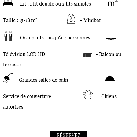
- Lit : 1 lit double ou 2 lits simples
-
Taille : 15-18 m²
- Minibar
- Occupants : jusqu'à 2 personnes
-
Télévision LCD HD
- Balcon ou
terrasse
- Grandes salles de bain
-
Service de couverture
- Chiens
autorisés
RÉSERVEZ